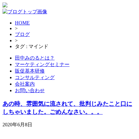
HOME
>
ブログ
>
タグ : マインド
田中みのるとは？
マーケティングセミナー
販促基本研修
コンサルティング
会社案内
お問い合わせ
あの時、雰囲気に流されて、批判じみたこと口に
しちゃいました。ごめんなさい。。。
2020年6月8日