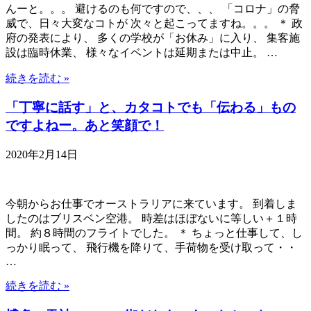
んーと。。。 避けるのも何ですので、、、 「コロナ」の脅
威で、日々大変なコトが 次々と起こってますね。。。 ＊ 政
府の発表により、 多くの学校が「お休み」に入り、 集客施
設は臨時休業、 様々なイベントは延期または中止。 …
続きを読む »
「丁寧に話す」と、カタコトでも「伝わる」もの
ですよねー。あと笑顔で！
2020年2月14日
今朝からお仕事でオーストラリアに来ています。 到着しま
したのはブリスベン空港。 時差はほぼないに等しい＋１時
間。 約８時間のフライトでした。 ＊ ちょっと仕事して、し
っかり眠って、 飛行機を降りて、手荷物を受け取って・・
…
続きを読む »