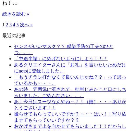
ね！ …
続きを読む »
1
2
3
4
5
次へ »
最近の記事
センスがいいマスク？？ 感染予防の工夫のひと
つ。。。
「中途半端」にめげないようにしよう！！！
あるクリエイターさんに「お礼」を言いたいためだけ
にnotoに登録しました。
「もうチラシ打たなくて良いんじゃね？？」って思っ
ているかも・・・。
あの時、雰囲気に流されて、批判じみたこと口にしち
ゃいました。ごめんなさい。。。
あ！今日はスーツなんやね～！！（嬉）・・・ありが
とうございます！！
撮らせてもらっていいですか？・・・はい！！写り込
ませてもらっていいですか？？
おかげさまで上を向かせてもらいました！！だからし