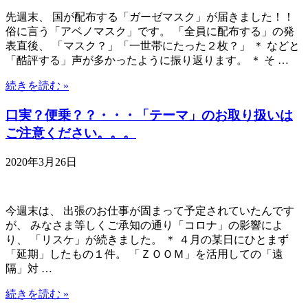
先週末、 国が配布する「ガーゼマスク」が届きました！！
俗に言う「アベノマスク」です。 「全員に配布する」の発
表直後、 「マスク？」「一世帯にたった２枚？」 ＊ などと
「酷評する」声が多かったように振り返ります。 ＊ そ …
続きを読む »
口実？便乗？？・・・「テーマ」のお取り扱いは
ご注意ください。。。
2020年3月26日
今週末は、 出張のお仕事が固まって予定されていたんです
が、 みなさま等しくご承知の通り「コロナ」の影響によ
り、 「リスケ」が続きました。 ＊ ４月の某日にひとまず
「延期」したもの１件。 「ＺＯＯＭ」を活用しての「遠
隔」対 …
続きを読む »