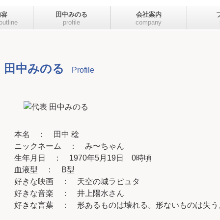
内容
田中みのる
会社案内
outline
profile
company
ング
プロフィール
活動実績
田中みのる
Profile
本名 ： 田中 稔
ニックネーム ： み〜ちゃん
生年月日 ： 1970年5月19日 0時頃
血液型 ： B型
好きな映画 ： 天空の城ラピュタ
好きな音楽 ： 井上陽水さん
好きな言葉 ： 形あるものは壊れる。形ないものは失う