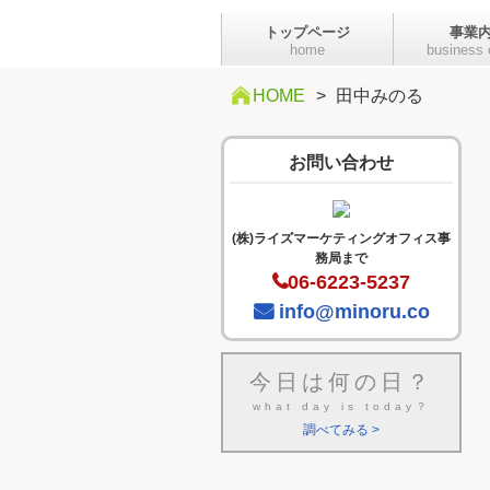
トップページ
事業
home
business 
セミナー
販促基本研修
コンサルティ
HOME
>
田中みのる
お問い合わせ
(株)ライズマーケティングオフィス事
務局まで
06-6223-5237
info@minoru.co
今日は何
の日？
what day is today？
調べてみる >