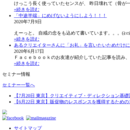
けっこう長く使っていたセンスが、 昨日壊れて（骨が
»続きを読む
「中途半端」にめげないようにしよう！！！
2020年7月9日
えーっと。 自戒の念をも込めて書いています。。。(≧ε≦
»続きを読む
あるクリエイターさんに「お礼」を言いたいためだけにn
2020年6月17日
Ｆａｃｅｂｏｏｋのお友達が紹介していた記事を読み、
»続きを読む
セミナー情報
セミナー一覧へ
【7月20日 東京】
クリエイティブ・ディレクション基礎講
【6月22日 東京】
販促物のレスポンスを獲得するための1日
サイトマップ