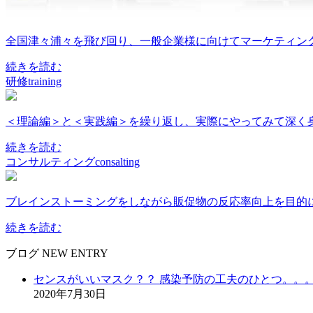
全国津々浦々を飛び回り、一般企業様に向けてマーケティン
続きを読む
研修
training
＜理論編＞と＜実践編＞を繰り返し、実際にやってみて深く
続きを読む
コンサルティング
consalting
ブレインストーミングをしながら販促物の反応率向上を目的
続きを読む
ブログ NEW ENTRY
センスがいいマスク？？ 感染予防の工夫のひとつ。。
2020年7月30日