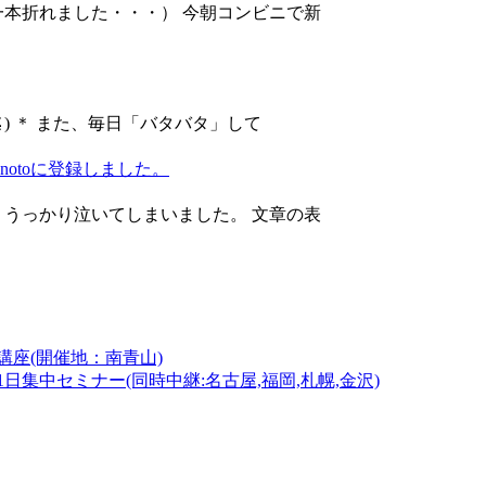
一本折れました・・・） 今朝コンビニで新
) ＊ また、毎日「バタバタ」して
otoに登録しました。
 うっかり泣いてしまいました。 文章の表
座(開催地：南青山)
集中セミナー(同時中継:名古屋,福岡,札幌,金沢)