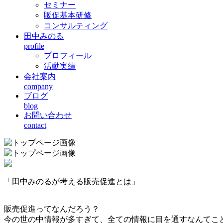
セミナー
販促基本研修
コンサルティング
田中みのる
profile
プロフィール
活動実績
会社案内
company
ブログ
blog
お問い合わせ
contact
「田中みのるが考える販売促進とは」
販売促進ってなんだろう？
今の世の中情報が多すぎて、全ての情報に目を通すなんてこ