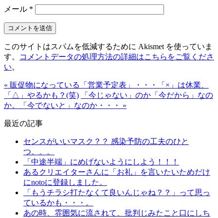
メール
*
このサイトはスパムを低減するために Akismet を使っていま
す。
コメントデータの処理方法の詳細はこちらをご覧くださ
い
。
« 販促物になっている「営業予定表」・・・「×」は休業、
「△」やるかも？(笑)
「今じゃない」のか「今だから」なの
か。「今でないと」なのか・・・ »
最近の記事
センスがいいマスク？？ 感染予防の工夫のひと
つ。。。
「中途半端」にめげないようにしよう！！！
あるクリエイターさんに「お礼」を言いたいためだけ
にnotoに登録しました。
「もうチラシ打たなくて良いんじゃね？？」って思っ
ているかも・・・。
あの時、雰囲気に流されて、批判じみたこと口にしち