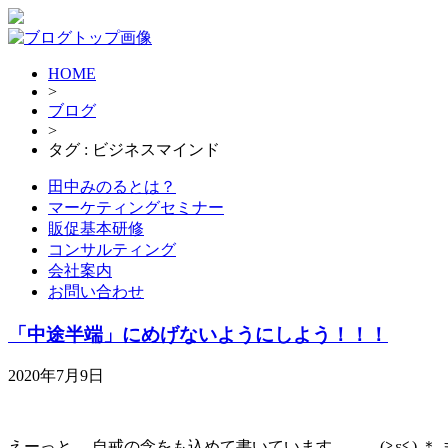
HOME
>
ブログ
>
タグ : ビジネスマインド
田中みのるとは？
マーケティングセミナー
販促基本研修
コンサルティング
会社案内
お問い合わせ
「中途半端」にめげないようにしよう！！！
2020年7月9日
えーっと。 自戒の念をも込めて書いています。。。(≧ε≦) 