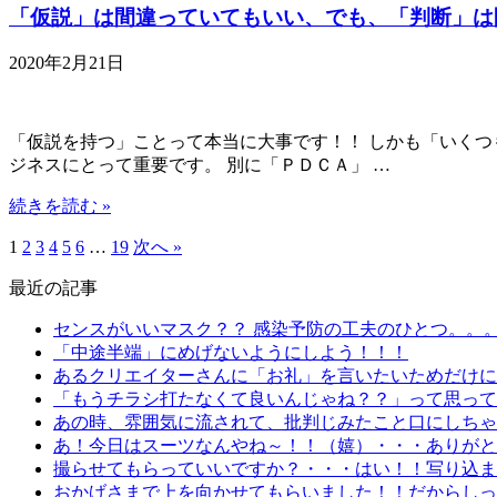
「仮説」は間違っていてもいい、でも、「判断」は
2020年2月21日
「仮説を持つ」ことって本当に大事です！！ しかも「いくつも
ジネスにとって重要です。 別に「ＰＤＣＡ」 …
続きを読む »
1
2
3
4
5
6
…
19
次へ »
最近の記事
センスがいいマスク？？ 感染予防の工夫のひとつ。。
「中途半端」にめげないようにしよう！！！
あるクリエイターさんに「お礼」を言いたいためだけにn
「もうチラシ打たなくて良いんじゃね？？」って思って
あの時、雰囲気に流されて、批判じみたこと口にしちゃ
あ！今日はスーツなんやね～！！（嬉）・・・ありがと
撮らせてもらっていいですか？・・・はい！！写り込ま
おかげさまで上を向かせてもらいました！！だからしっ