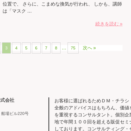
位置で、 さらに、こまめな換気が行われ、 しかも、講師
は「マスク …
続きを読む »
…
次へ »
3
4
5
6
7
8
75
株式会社
お客様に選ばれるためＤＭ・チラシ
全般のアドバイスはもちろん、価値
8 船場ビル220号
を重視するコンサルタント。個別企
地で年間１００回を超える販促セミ
しております。コンサルティング・