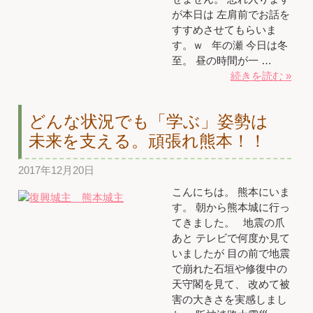
が本日は 左肩前でお話を
すすめさせてもらいま
す。ｗ 年の瀬 今日は冬
至。 昼の時間が一 …
続きを読む »
どんな状況でも「学ぶ」姿勢は
未来を支える。頑張れ熊本！！
2017年12月20日
こんにちは。 熊本にいま
す。 朝から熊本城に行っ
てきました。 地震の爪
あと テレビで何度か見て
いましたが 目の前で地震
で崩れた石垣や修復中の
天守閣を見て、 改めて被
害の大きさを実感しまし