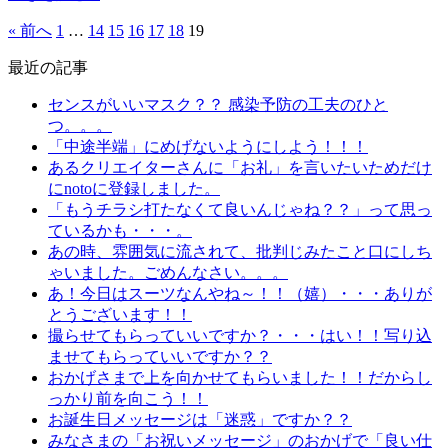
« 前へ
1
…
14
15
16
17
18
19
最近の記事
センスがいいマスク？？ 感染予防の工夫のひと
つ。。。
「中途半端」にめげないようにしよう！！！
あるクリエイターさんに「お礼」を言いたいためだけ
にnotoに登録しました。
「もうチラシ打たなくて良いんじゃね？？」って思っ
ているかも・・・。
あの時、雰囲気に流されて、批判じみたこと口にしち
ゃいました。ごめんなさい。。。
あ！今日はスーツなんやね～！！（嬉）・・・ありが
とうございます！！
撮らせてもらっていいですか？・・・はい！！写り込
ませてもらっていいですか？？
おかげさまで上を向かせてもらいました！！だからし
っかり前を向こう！！
お誕生日メッセージは「迷惑」ですか？？
みなさまの「お祝いメッセージ」のおかげで「良い仕