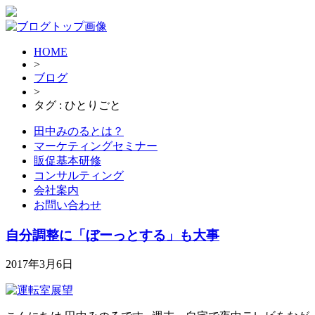
HOME
>
ブログ
>
タグ : ひとりごと
田中みのるとは？
マーケティングセミナー
販促基本研修
コンサルティング
会社案内
お問い合わせ
自分調整に「ぼーっとする」も大事
2017年3月6日