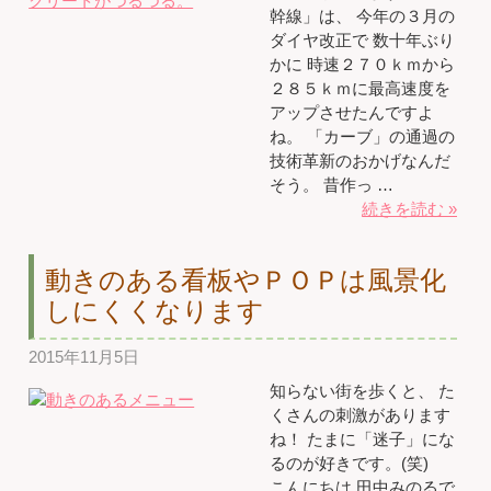
幹線」は、 今年の３月の
ダイヤ改正で 数十年ぶり
かに 時速２７０ｋｍから
２８５ｋｍに最高速度を
アップさせたんですよ
ね。 「カーブ」の通過の
技術革新のおかげなんだ
そう。 昔作っ …
続きを読む »
動きのある看板やＰＯＰは風景化
しにくくなります
2015年11月5日
知らない街を歩くと、 た
くさんの刺激があります
ね！ たまに「迷子」にな
るのが好きです。(笑)
こんにちは 田中みのるで