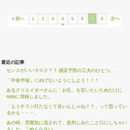
« 前へ
次へ
1
2
3
4
5
6
7
8
»
最近の記事
センスがいいマスク？？ 感染予防の工夫のひとつ。。。
「中途半端」にめげないようにしよう！！！
あるクリエイターさんに「お礼」を言いたいためだけに
notoに登録しました。
「もうチラシ打たなくて良いんじゃね？？」って思ってい
るかも・・・。
あの時、雰囲気に流されて、批判じみたこと口にしちゃい
ました。ごめんなさい。。。