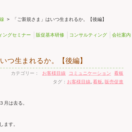
線
>
「ご新規さま」はいつ生まれるか。【後編】
ィングセミナー
販促基本研修
コンサルティング
会社案内
いつ生まれるか。【後編】
カテゴリー：
お客様目線
コミュニケーション
看板
タグ：
お客様目線
,
看板
,
販売促進
３月は去る。
します。