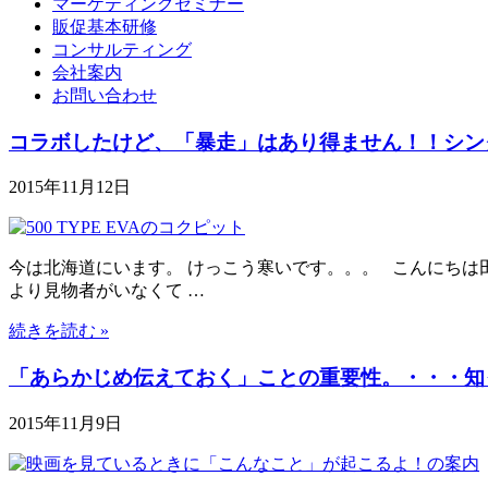
マーケティングセミナー
販促基本研修
コンサルティング
会社案内
お問い合わせ
コラボしたけど、「暴走」はあり得ません！！シン
2015年11月12日
今は北海道にいます。 けっこう寒いです。。。 こんにちは
より見物者がいなくて …
続きを読む »
「あらかじめ伝えておく」ことの重要性。・・・知
2015年11月9日