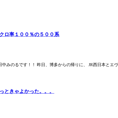
クロ率１００％の５００系
田中みのるです！！ 昨日、博多からの帰りに、 JR西日本と
っときゃよかった。。。