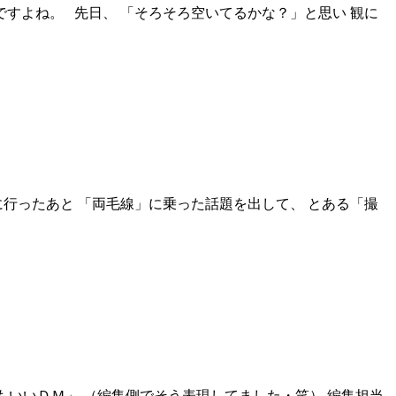
すよね。 先日、 「そろそろ空いてるかな？」と思い 観に
行ったあと 「両毛線」に乗った話題を出して、 とある「撮
もいいＤＭ」 （編集側でそう表現してました・笑） 編集担当