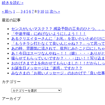
続きを読む »
« 前へ
1
…
3
4
5
6
7
8
9
10
11
次へ »
最近の記事
センスがいいマスク？？ 感染予防の工夫のひとつ。。
「中途半端」にめげないようにしよう！！！
あるクリエイターさんに「お礼」を言いたいためだけにn
「もうチラシ打たなくて良いんじゃね？？」って思って
あの時、雰囲気に流されて、批判じみたこと口にしちゃ
あ！今日はスーツなんやね～！！（嬉）・・・ありがと
撮らせてもらっていいですか？・・・はい！！写り込ま
おかげさまで上を向かせてもらいました！！だからしっ
お誕生日メッセージは「迷惑」ですか？？
みなさまの「お祝いメッセージ」のおかげで「良い仕事
カテゴリー
アーカイブ