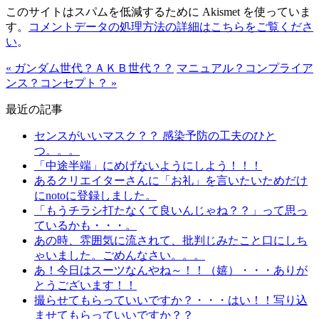
このサイトはスパムを低減するために Akismet を使っていま
す。
コメントデータの処理方法の詳細はこちらをご覧くださ
い
。
« ガンダム世代？ＡＫＢ世代？？
マニュアル？コンプライア
ンス？コンセプト？ »
最近の記事
センスがいいマスク？？ 感染予防の工夫のひと
つ。。。
「中途半端」にめげないようにしよう！！！
あるクリエイターさんに「お礼」を言いたいためだけ
にnotoに登録しました。
「もうチラシ打たなくて良いんじゃね？？」って思っ
ているかも・・・。
あの時、雰囲気に流されて、批判じみたこと口にしち
ゃいました。ごめんなさい。。。
あ！今日はスーツなんやね～！！（嬉）・・・ありが
とうございます！！
撮らせてもらっていいですか？・・・はい！！写り込
ませてもらっていいですか？？