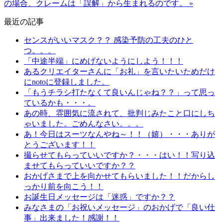
の場合、クレームは「誤解」から生まれるのです。 »
最近の記事
センスがいいマスク？？ 感染予防の工夫のひと
つ。。。
「中途半端」にめげないようにしよう！！！
あるクリエイターさんに「お礼」を言いたいためだけ
にnotoに登録しました。
「もうチラシ打たなくて良いんじゃね？？」って思っ
ているかも・・・。
あの時、雰囲気に流されて、批判じみたこと口にしち
ゃいました。ごめんなさい。。。
あ！今日はスーツなんやね～！！（嬉）・・・ありが
とうございます！！
撮らせてもらっていいですか？・・・はい！！写り込
ませてもらっていいですか？？
おかげさまで上を向かせてもらいました！！だからし
っかり前を向こう！！
お誕生日メッセージは「迷惑」ですか？？
みなさまの「お祝いメッセージ」のおかげで「良い仕
事」出来ました！感謝！！