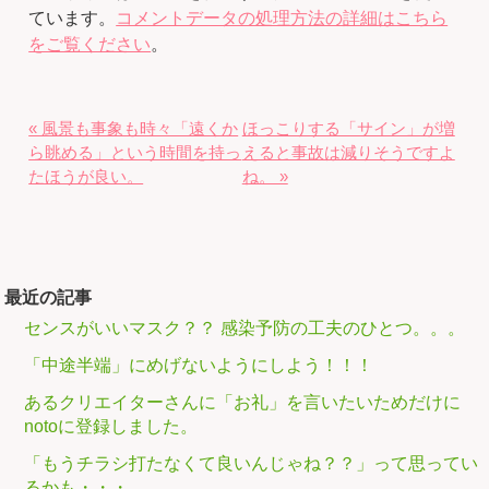
ています。
コメントデータの処理方法の詳細はこちら
をご覧ください
。
« 風景も事象も時々「遠くか
ほっこりする「サイン」が増
ら眺める」という時間を持っ
えると事故は減りそうですよ
たほうが良い。
ね。 »
最近の記事
センスがいいマスク？？ 感染予防の工夫のひとつ。。。
「中途半端」にめげないようにしよう！！！
あるクリエイターさんに「お礼」を言いたいためだけに
notoに登録しました。
「もうチラシ打たなくて良いんじゃね？？」って思ってい
るかも・・・。