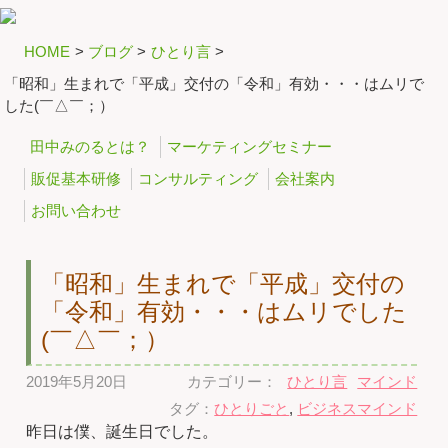
HOME
>
ブログ
>
ひとり言
>
「昭和」生まれで「平成」交付の「令和」有効・・・はムリで
した(￣△￣；）
田中みのるとは？
マーケティングセミナー
販促基本研修
コンサルティング
会社案内
お問い合わせ
「昭和」生まれで「平成」交付の
「令和」有効・・・はムリでした
(￣△￣；）
2019年5月20日
カテゴリー：
ひとり言
マインド
タグ：
ひとりごと
,
ビジネスマインド
昨日は僕、誕生日でした。