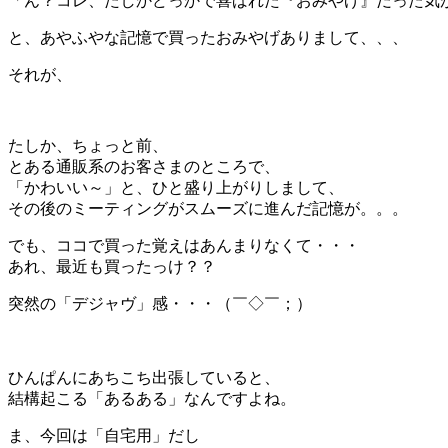
「ん？コレ、たしかどっかで喜ばれた『おみやげ』だった気
と、あやふやな記憶で買ったおみやげありまして、、、
それが、
たしか、ちょっと前、
とある通販系のお客さまのところで、
「かわいい～」と、ひと盛り上がりしまして、
その後のミーティングがスムーズに進んだ記憶が。。。
でも、ココで買った覚えはあんまりなくて・・・
あれ、最近も買ったっけ？？
突然の「デジャヴ」感・・・（￣◇￣；）
＊
ひんぱんにあちこち出張していると、
結構起こる「あるある」なんですよね。
ま、今回は「自宅用」だし