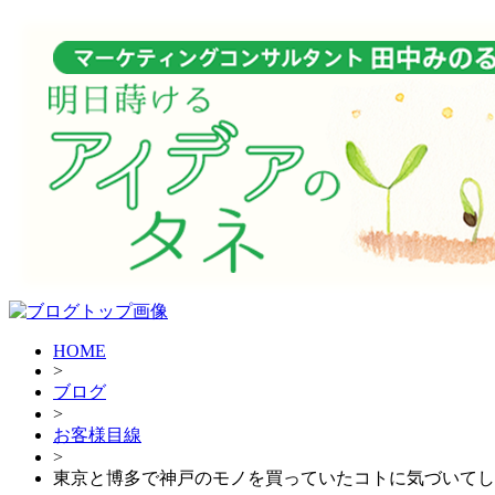
HOME
>
ブログ
>
お客様目線
>
東京と博多で神戸のモノを買っていたコトに気づいてしまい