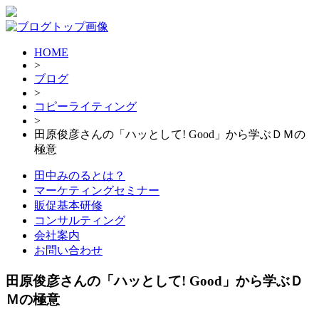
HOME
>
ブログ
>
コピーライティング
>
田原俊彦さんの「ハッとして! Good」から学ぶＤＭの
極意
田中みのるとは？
マーケティングセミナー
販促基本研修
コンサルティング
会社案内
お問い合わせ
田原俊彦さんの「ハッとして! Good」から学ぶＤ
Ｍの極意