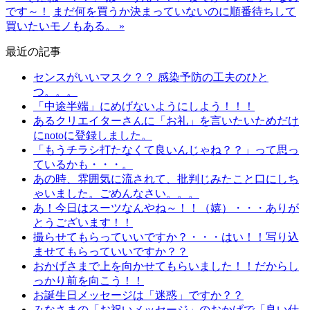
です～！
まだ何を買うか決まっていないのに順番待ちして
買いたいモノもある。 »
最近の記事
センスがいいマスク？？ 感染予防の工夫のひと
つ。。。
「中途半端」にめげないようにしよう！！！
あるクリエイターさんに「お礼」を言いたいためだけ
にnotoに登録しました。
「もうチラシ打たなくて良いんじゃね？？」って思っ
ているかも・・・。
あの時、雰囲気に流されて、批判じみたこと口にしち
ゃいました。ごめんなさい。。。
あ！今日はスーツなんやね～！！（嬉）・・・ありが
とうございます！！
撮らせてもらっていいですか？・・・はい！！写り込
ませてもらっていいですか？？
おかげさまで上を向かせてもらいました！！だからし
っかり前を向こう！！
お誕生日メッセージは「迷惑」ですか？？
みなさまの「お祝いメッセージ」のおかげで「良い仕