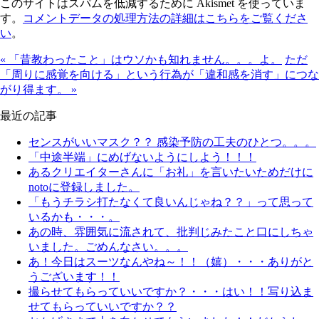
このサイトはスパムを低減するために Akismet を使っていま
す。
コメントデータの処理方法の詳細はこちらをご覧くださ
い
。
« 「昔教わったこと」はウソかも知れません。。。よ。
ただ
「周りに感覚を向ける」という行為が「違和感を消す」につな
がり得ます。 »
最近の記事
センスがいいマスク？？ 感染予防の工夫のひとつ。。。
「中途半端」にめげないようにしよう！！！
あるクリエイターさんに「お礼」を言いたいためだけに
notoに登録しました。
「もうチラシ打たなくて良いんじゃね？？」って思って
いるかも・・・。
あの時、雰囲気に流されて、批判じみたこと口にしちゃ
いました。ごめんなさい。。。
あ！今日はスーツなんやね～！！（嬉）・・・ありがと
うございます！！
撮らせてもらっていいですか？・・・はい！！写り込ま
せてもらっていいですか？？