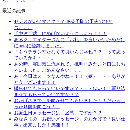
最近の記事
センスがいいマスク？？ 感染予防の工夫のひと
つ。。。
「中途半端」にめげないようにしよう！！！
あるクリエイターさんに「お礼」を言いたいためだけ
にnotoに登録しました。
「もうチラシ打たなくて良いんじゃね？？」って思っ
ているかも・・・。
あの時、雰囲気に流されて、批判じみたこと口にしち
ゃいました。ごめんなさい。。。
あ！今日はスーツなんやね～！！（嬉）・・・ありが
とうございます！！
撮らせてもらっていいですか？・・・はい！！写り込
ませてもらっていいですか？？
おかげさまで上を向かせてもらいました！！だからし
っかり前を向こう！！
お誕生日メッセージは「迷惑」ですか？？
みなさまの「お祝いメッセージ」のおかげで「良い仕
事」出来ました！感謝！！