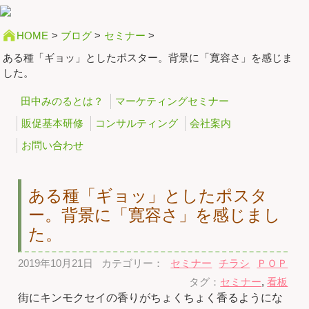
HOME
>
ブログ
>
セミナー
>
ある種「ギョッ」としたポスター。背景に「寛容さ」を感じま
した。
田中みのるとは？
マーケティングセミナー
販促基本研修
コンサルティング
会社案内
お問い合わせ
ある種「ギョッ」としたポスタ
ー。背景に「寛容さ」を感じまし
た。
2019年10月21日
カテゴリー：
セミナー
チラシ
ＰＯＰ
タグ：
セミナー
,
看板
街にキンモクセイの香りがちょくちょく香るようにな