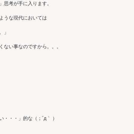
」思考が手に入ります。
ような現代においては
。」
くない事なのですから。。。
・・・」的な（；´д｀ ）