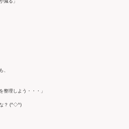
が減る」
も、
を整理しよう・・・」
 (^◇^)