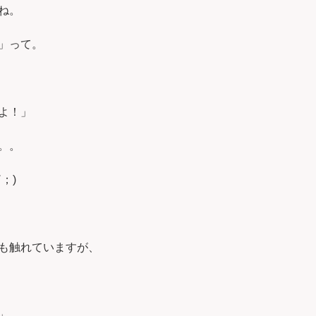
ね。
」って。
よ！」
。。
；)
も触れていますが、
」