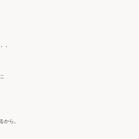
・・
に
るから。