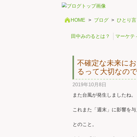
HOME
>
ブログ
>
ひとり言
田中みのるとは？
マーケテ
不確定な未来に
るって大切なの
2019年10月8日
また台風が発生しましたね。
これまた「週末」に影響を与
とのこと。