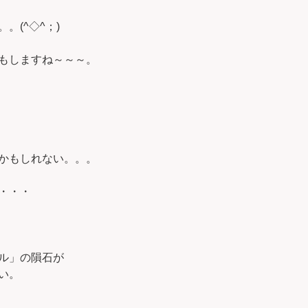
。(^◇^；)
もしますね～～～。
かもしれない。。。
・・・
ル」の隕石が
い。