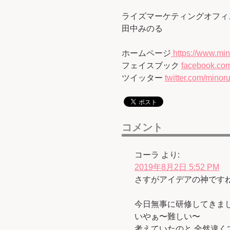
ライズマーケティングオフィ
田中みのる
ホームページ
https://www.min
フェイスブック
facebook.com
ツイッター
twitter.com/minoru
コメント
コーラ
より:
2019年8月2日 5:52 PM
さすがアイデアの神です
今日無事に研修してきま
いやぁ〜難しい〜
考えていたのと 全然違く