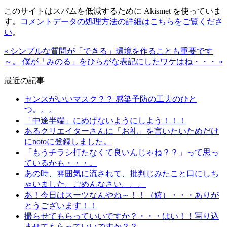
このサイトはスパムを低減するために Akismet を使っていま
す。
コメントデータの処理方法の詳細はこちらをご覧くださ
い
。
« シンプルな質問が「できる」環境を作ることも重要です
～。
僕が「みのる」をひらがな表記にしたワケはね・・・ »
最近の記事
センスがいいマスク？？ 感染予防の工夫のひと
つ。。。
「中途半端」にめげないようにしよう！！！
あるクリエイターさんに「お礼」を言いたいためだけ
にnotoに登録しました。
「もうチラシ打たなくて良いんじゃね？？」って思っ
ているかも・・・。
あの時、雰囲気に流されて、批判じみたこと口にしち
ゃいました。ごめんなさい。。。
あ！今日はスーツなんやね～！！（嬉）・・・ありが
とうございます！！
撮らせてもらっていいですか？・・・はい！！写り込
ませてもらっていいですか？？