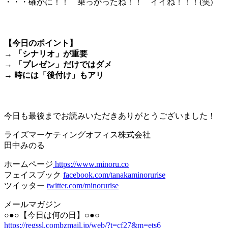
・・・確かに！！ 乗っかったね！！ イイね！！！(笑)
＊
【今日のポイント】
→ 「シナリオ」が重要
→ 「プレゼン」だけではダメ
→ 時には「後付け」もアリ
＊
今日も最後までお読みいただきありがとうございました！
ライズマーケティングオフィス株式会社
田中みのる
ホームページ
https://www.minoru.co
フェイスブック
facebook.com/tanakaminorurise
ツイッター
twitter.com/minorurise
メールマガジン
○●○【今日は何の日】○●○
https://regssl.combzmail.jp/web/?t=cf27&m=ets6