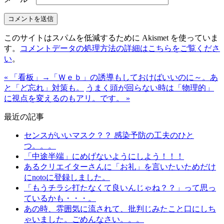
このサイトはスパムを低減するために Akismet を使っていま
す。
コメントデータの処理方法の詳細はこちらをご覧くださ
い
。
« 「看板」→「Ｗｅｂ」の誘導もしておけばいいのに～。あ
と「ど忘れ」対策も。
うまく頭が回らない時は「物理的」
に視点を変えるのもアリ。です。 »
最近の記事
センスがいいマスク？？ 感染予防の工夫のひと
つ。。。
「中途半端」にめげないようにしよう！！！
あるクリエイターさんに「お礼」を言いたいためだけ
にnotoに登録しました。
「もうチラシ打たなくて良いんじゃね？？」って思っ
ているかも・・・。
あの時、雰囲気に流されて、批判じみたこと口にしち
ゃいました。ごめんなさい。。。