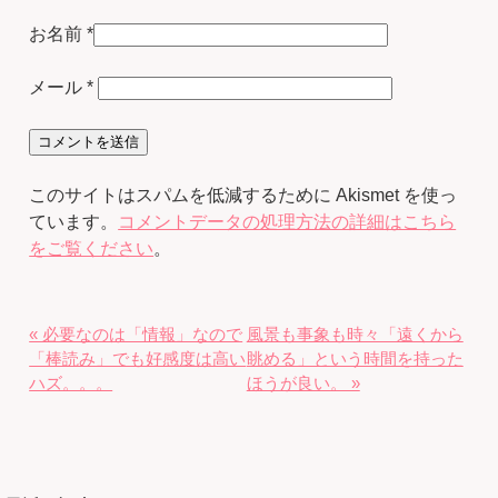
お名前
*
メール
*
このサイトはスパムを低減するために Akismet を使っ
ています。
コメントデータの処理方法の詳細はこちら
をご覧ください
。
« 必要なのは「情報」なので
風景も事象も時々「遠くから
「棒読み」でも好感度は高い
眺める」という時間を持った
ハズ。。。
ほうが良い。 »