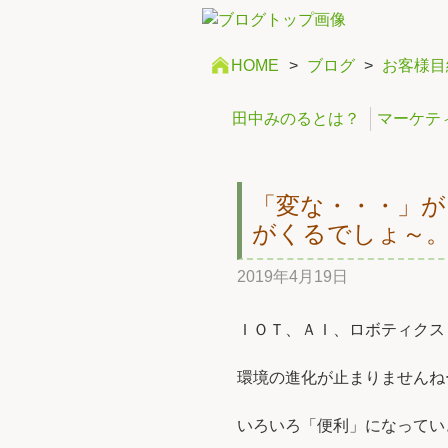
HOME
>
ブログ
>
お客様目
田中みのるとは？
マーケテ
「変な・・・」が
がくるでしょ～
2019年4月19日
ＩＯＴ、ＡＩ、ロボティクス
環境の進化が止まりませんね
いろいろ「便利」になってい