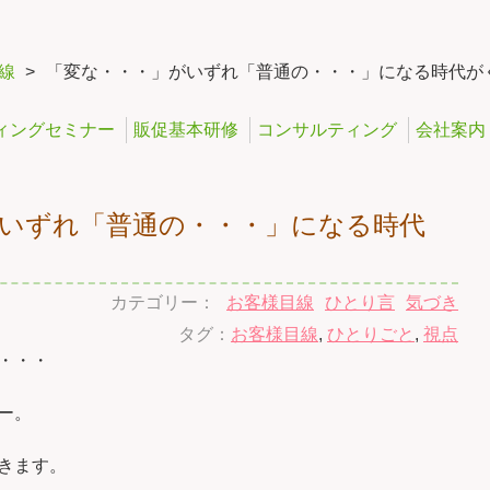
線
>
「変な・・・」がいずれ「普通の・・・」になる時代が
ィングセミナー
販促基本研修
コンサルティング
会社案内
いずれ「普通の・・・」になる時代
。
カテゴリー：
お客様目線
ひとり言
気づき
タグ：
お客様目線
,
ひとりごと
,
視点
・・・
ー。
きます。