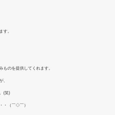
ます。
みものを提供してくれます。
が、
(笑)
・・（￣◇￣）