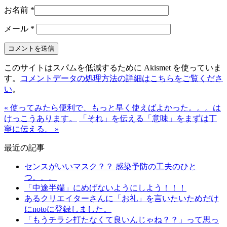
お名前
*
メール
*
このサイトはスパムを低減するために Akismet を使っていま
す。
コメントデータの処理方法の詳細はこちらをご覧くださ
い
。
« 使ってみたら便利で、もっと早く使えばよかった。。。は
けっこうあります。
「それ」を伝える「意味」をまずは丁
寧に伝える。 »
最近の記事
センスがいいマスク？？ 感染予防の工夫のひと
つ。。。
「中途半端」にめげないようにしよう！！！
あるクリエイターさんに「お礼」を言いたいためだけ
にnotoに登録しました。
「もうチラシ打たなくて良いんじゃね？？」って思っ