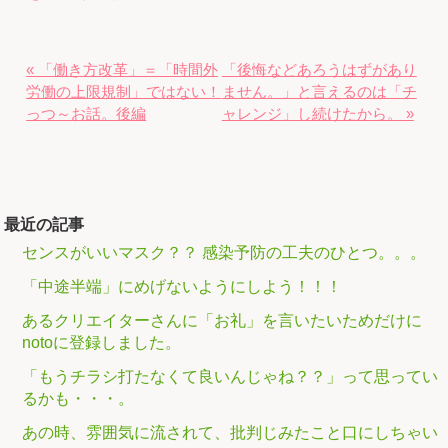
« 「働き方改革」＝「時間外
「後悔などあろうはずがあり
労働の上限規制」ではない！
ません。」と言えるのは「チ
っつ～お話。後編
ャレンジ」し続けたから。 »
最近の記事
センスがいいマスク？？ 感染予防の工夫のひとつ。。。
「中途半端」にめげないようにしよう！！！
あるクリエイターさんに「お礼」を言いたいためだけに
notoに登録しました。
「もうチラシ打たなくて良いんじゃね？？」って思ってい
るかも・・・。
あの時、雰囲気に流されて、批判じみたこと口にしちゃい