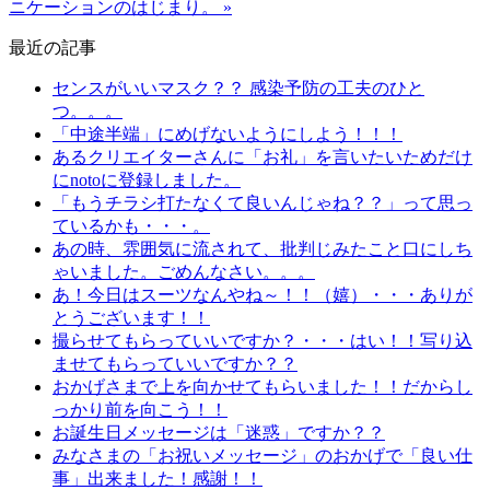
ニケーションのはじまり。 »
最近の記事
センスがいいマスク？？ 感染予防の工夫のひと
つ。。。
「中途半端」にめげないようにしよう！！！
あるクリエイターさんに「お礼」を言いたいためだけ
にnotoに登録しました。
「もうチラシ打たなくて良いんじゃね？？」って思っ
ているかも・・・。
あの時、雰囲気に流されて、批判じみたこと口にしち
ゃいました。ごめんなさい。。。
あ！今日はスーツなんやね～！！（嬉）・・・ありが
とうございます！！
撮らせてもらっていいですか？・・・はい！！写り込
ませてもらっていいですか？？
おかげさまで上を向かせてもらいました！！だからし
っかり前を向こう！！
お誕生日メッセージは「迷惑」ですか？？
みなさまの「お祝いメッセージ」のおかげで「良い仕
事」出来ました！感謝！！