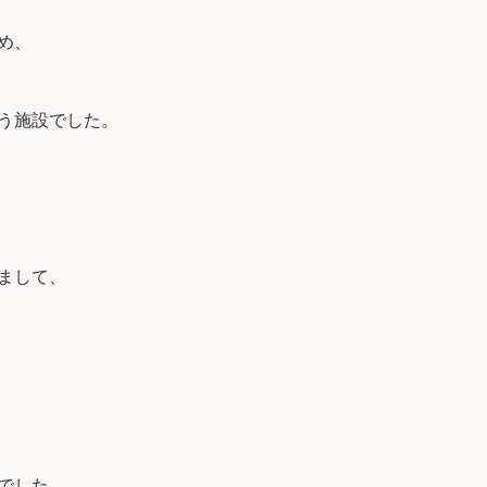
め、
う施設でした。
まして、
でした。