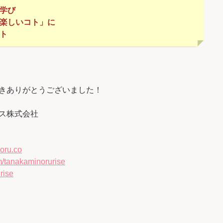
の学び
「楽しいコト」に
ト
きありがとうございました！
ス株式会社
oru.co
/tanakaminorurise
rise