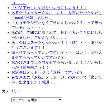
つ。。。
「中途半端」にめげないようにしよう！！！
あるクリエイターさんに「お礼」を言いたいためだけ
にnotoに登録しました。
「もうチラシ打たなくて良いんじゃね？？」って思っ
ているかも・・・。
あの時、雰囲気に流されて、批判じみたこと口にしち
ゃいました。ごめんなさい。。。
あ！今日はスーツなんやね～！！（嬉）・・・ありが
とうございます！！
撮らせてもらっていいですか？・・・はい！！写り込
ませてもらっていいですか？？
おかげさまで上を向かせてもらいました！！だからし
っかり前を向こう！！
お誕生日メッセージは「迷惑」ですか？？
みなさまの「お祝いメッセージ」のおかげで「良い仕
事」出来ました！感謝！！
カテゴリー