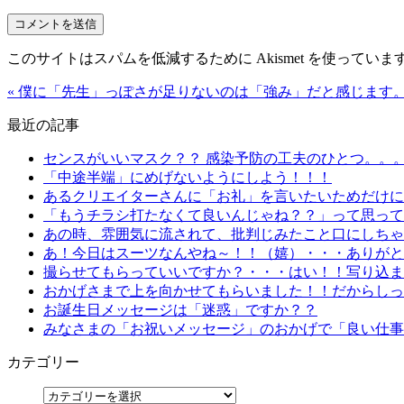
このサイトはスパムを低減するために Akismet を使っていま
« 僕に「先生」っぽさが足りないのは「強み」だと感じます
最近の記事
センスがいいマスク？？ 感染予防の工夫のひとつ。。
「中途半端」にめげないようにしよう！！！
あるクリエイターさんに「お礼」を言いたいためだけにn
「もうチラシ打たなくて良いんじゃね？？」って思って
あの時、雰囲気に流されて、批判じみたこと口にしちゃ
あ！今日はスーツなんやね～！！（嬉）・・・ありがと
撮らせてもらっていいですか？・・・はい！！写り込ま
おかげさまで上を向かせてもらいました！！だからしっ
お誕生日メッセージは「迷惑」ですか？？
みなさまの「お祝いメッセージ」のおかげで「良い仕事
カテゴリー