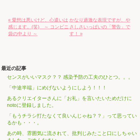
« 愛想は悪いけど、心遣いは
かなり過激な表現ですが、や
感じます。(笑) ～ コンビニ
さしさいっぱいの「警告」で
袋の中より ～
す！ »
最近の記事
センスがいいマスク？？ 感染予防の工夫のひとつ。。。
「中途半端」にめげないようにしよう！！！
あるクリエイターさんに「お礼」を言いたいためだけに
notoに登録しました。
「もうチラシ打たなくて良いんじゃね？？」って思ってい
るかも・・・。
あの時、雰囲気に流されて、批判じみたこと口にしちゃい