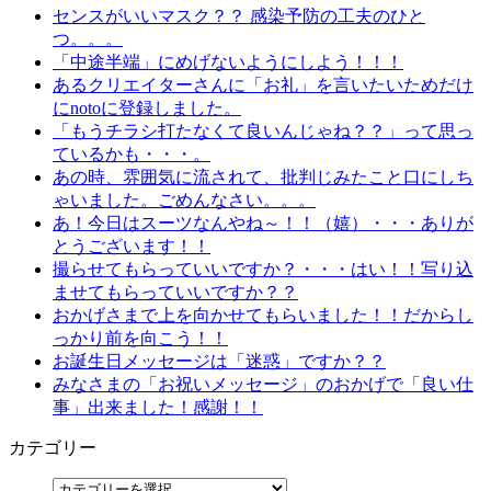
センスがいいマスク？？ 感染予防の工夫のひと
つ。。。
「中途半端」にめげないようにしよう！！！
あるクリエイターさんに「お礼」を言いたいためだけ
にnotoに登録しました。
「もうチラシ打たなくて良いんじゃね？？」って思っ
ているかも・・・。
あの時、雰囲気に流されて、批判じみたこと口にしち
ゃいました。ごめんなさい。。。
あ！今日はスーツなんやね～！！（嬉）・・・ありが
とうございます！！
撮らせてもらっていいですか？・・・はい！！写り込
ませてもらっていいですか？？
おかげさまで上を向かせてもらいました！！だからし
っかり前を向こう！！
お誕生日メッセージは「迷惑」ですか？？
みなさまの「お祝いメッセージ」のおかげで「良い仕
事」出来ました！感謝！！
カテゴリー