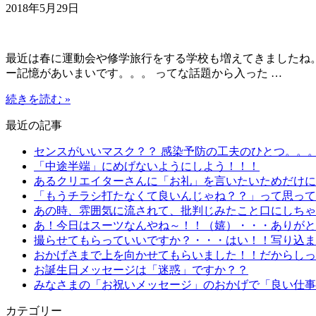
2018年5月29日
最近は春に運動会や修学旅行をする学校も増えてきましたね。
ー記憶があいまいです。。。 ってな話題から入った …
続きを読む »
最近の記事
センスがいいマスク？？ 感染予防の工夫のひとつ。。
「中途半端」にめげないようにしよう！！！
あるクリエイターさんに「お礼」を言いたいためだけにn
「もうチラシ打たなくて良いんじゃね？？」って思って
あの時、雰囲気に流されて、批判じみたこと口にしちゃ
あ！今日はスーツなんやね～！！（嬉）・・・ありがと
撮らせてもらっていいですか？・・・はい！！写り込ま
おかげさまで上を向かせてもらいました！！だからしっ
お誕生日メッセージは「迷惑」ですか？？
みなさまの「お祝いメッセージ」のおかげで「良い仕事
カテゴリー