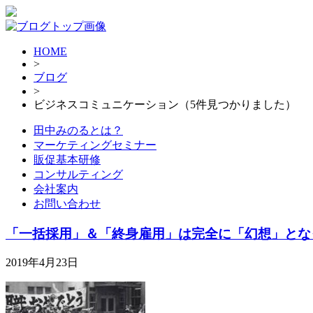
HOME
>
ブログ
>
ビジネスコミュニケーション（5件見つかりました）
田中みのるとは？
マーケティングセミナー
販促基本研修
コンサルティング
会社案内
お問い合わせ
「一括採用」＆「終身雇用」は完全に「幻想」とな
2019年4月23日