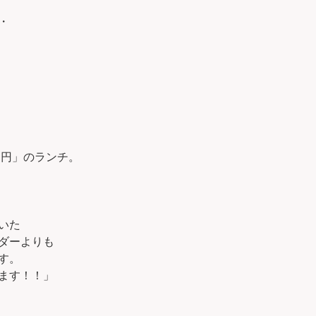
・
０円」のランチ。
いた
ダーよりも
す。
ます！！」