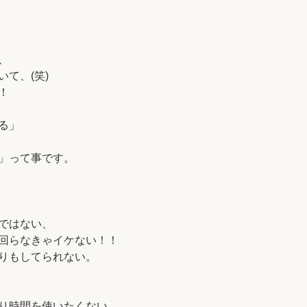
、
て、(笑)
！
る」
」って事です。
ではない、
回らなきゃイケない！！
りもしてられない。
り時間を使いたくない