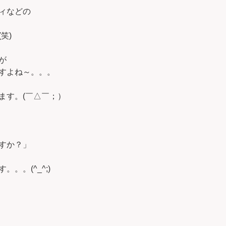
ィなどの
笑)
が
すよね～。。。
ます。(￣△￣；）
すか？」
。。(^_^;)