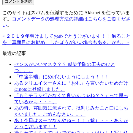
このサイトはスパムを低減するために Akismet を使っていま
す。
コメントデータの処理方法の詳細はこちらをご覧くださ
い
。
« ２０１９年明けましておめでとうございます！！
触ること
を「真面目にお勧め」したほうがいい場合もある。かも。 »
最近の記事
センスがいいマスク？？ 感染予防の工夫のひと
つ。。。
「中途半端」にめげないようにしよう！！！
あるクリエイターさんに「お礼」を言いたいためだけ
にnotoに登録しました。
「もうチラシ打たなくて良いんじゃね？？」って思っ
ているかも・・・。
あの時、雰囲気に流されて、批判じみたこと口にしち
ゃいました。ごめんなさい。。。
あ！今日はスーツなんやね～！！（嬉）・・・ありが
とうございます！！
撮らせてもらっていいですか？・・・はい！！写り込