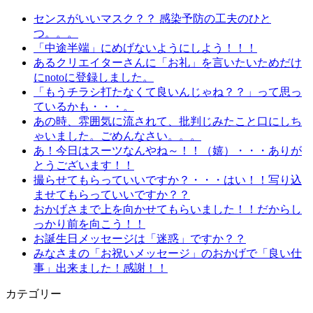
センスがいいマスク？？ 感染予防の工夫のひと
つ。。。
「中途半端」にめげないようにしよう！！！
あるクリエイターさんに「お礼」を言いたいためだけ
にnotoに登録しました。
「もうチラシ打たなくて良いんじゃね？？」って思っ
ているかも・・・。
あの時、雰囲気に流されて、批判じみたこと口にしち
ゃいました。ごめんなさい。。。
あ！今日はスーツなんやね～！！（嬉）・・・ありが
とうございます！！
撮らせてもらっていいですか？・・・はい！！写り込
ませてもらっていいですか？？
おかげさまで上を向かせてもらいました！！だからし
っかり前を向こう！！
お誕生日メッセージは「迷惑」ですか？？
みなさまの「お祝いメッセージ」のおかげで「良い仕
事」出来ました！感謝！！
カテゴリー