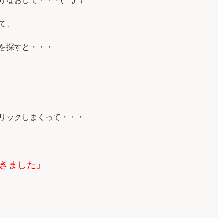
なおして・・・(^^;) ）
て、
を探すと・・・
リックしまくって・・・
きました」