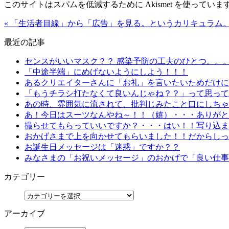
このサイトはスパムを低減するために Akismet を使っていま
« 「生活者目線」から「広告」を見る。というカリキュラム
最近の記事
センスがいいマスク？？ 感染予防の工夫のひとつ。。
「中途半端」にめげないようにしよう！！！
あるクリエイターさんに「お礼」を言いたいためだけにn
「もうチラシ打たなくて良いんじゃね？？」って思って
あの時、雰囲気に流されて、批判じみたこと口にしちゃ
あ！今日はスーツなんやね～！！（嬉）・・・ありがと
撮らせてもらっていいですか？・・・はい！！写り込ま
おかげさまで上を向かせてもらいました！！だからしっ
お誕生日メッセージは「迷惑」ですか？？
みなさまの「お祝いメッセージ」のおかげで「良い仕事
カテゴリー
アーカイブ