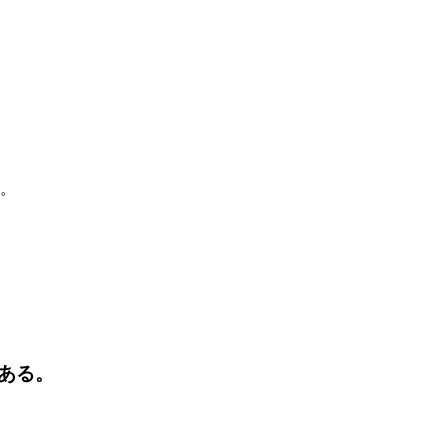
。
ある。