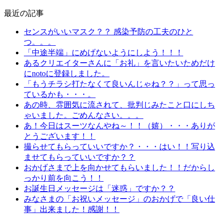
最近の記事
センスがいいマスク？？ 感染予防の工夫のひと
つ。。。
「中途半端」にめげないようにしよう！！！
あるクリエイターさんに「お礼」を言いたいためだけ
にnotoに登録しました。
「もうチラシ打たなくて良いんじゃね？？」って思っ
ているかも・・・。
あの時、雰囲気に流されて、批判じみたこと口にしち
ゃいました。ごめんなさい。。。
あ！今日はスーツなんやね～！！（嬉）・・・ありが
とうございます！！
撮らせてもらっていいですか？・・・はい！！写り込
ませてもらっていいですか？？
おかげさまで上を向かせてもらいました！！だからし
っかり前を向こう！！
お誕生日メッセージは「迷惑」ですか？？
みなさまの「お祝いメッセージ」のおかげで「良い仕
事」出来ました！感謝！！