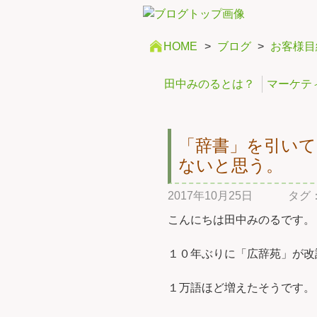
HOME
>
ブログ
>
お客様目
田中みのるとは？
マーケテ
「辞書」を引い
ないと思う。
2017年10月25日
タグ
こんにちは田中みのるです。
１０年ぶりに「広辞苑」が改
１万語ほど増えたそうです。