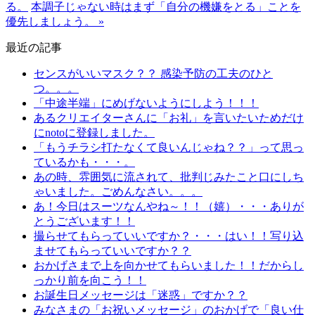
る。
本調子じゃない時はまず「自分の機嫌をとる」ことを
優先しましょう。 »
最近の記事
センスがいいマスク？？ 感染予防の工夫のひと
つ。。。
「中途半端」にめげないようにしよう！！！
あるクリエイターさんに「お礼」を言いたいためだけ
にnotoに登録しました。
「もうチラシ打たなくて良いんじゃね？？」って思っ
ているかも・・・。
あの時、雰囲気に流されて、批判じみたこと口にしち
ゃいました。ごめんなさい。。。
あ！今日はスーツなんやね～！！（嬉）・・・ありが
とうございます！！
撮らせてもらっていいですか？・・・はい！！写り込
ませてもらっていいですか？？
おかげさまで上を向かせてもらいました！！だからし
っかり前を向こう！！
お誕生日メッセージは「迷惑」ですか？？
みなさまの「お祝いメッセージ」のおかげで「良い仕