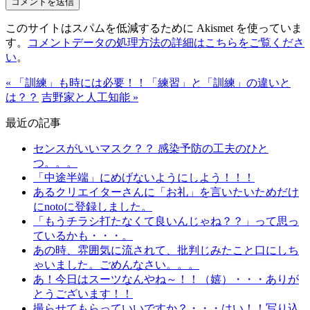
このサイトはスパムを低減するために Akismet を使っていま
す。
コメントデータの処理方法の詳細はこちらをご覧くださ
い
。
« 「訓練」も時には必要！！「練習」と「訓練」の違いと
は？？
吉野家と人工知能 »
最近の記事
センスがいいマスク？？ 感染予防の工夫のひと
つ。。。
「中途半端」にめげないようにしよう！！！
あるクリエイターさんに「お礼」を言いたいためだけ
にnotoに登録しました。
「もうチラシ打たなくて良いんじゃね？？」って思っ
ているかも・・・。
あの時、雰囲気に流されて、批判じみたこと口にしち
ゃいました。ごめんなさい。。。
あ！今日はスーツなんやね～！！（嬉）・・・ありが
とうございます！！
撮らせてもらっていいですか？・・・はい！！写り込