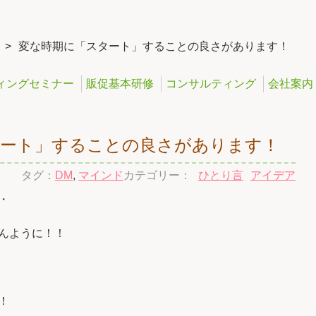
>
変な時期に「スタート」することの良さがあります！
ィングセミナー
販促基本研修
コンサルティング
会社案内
タート」することの良さがあります！
タグ：
DM
,
マインド
カテゴリー：
ひとり言
アイデア
・
んように！！
！