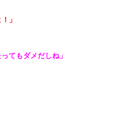
よ！」
たってもダメだしね」