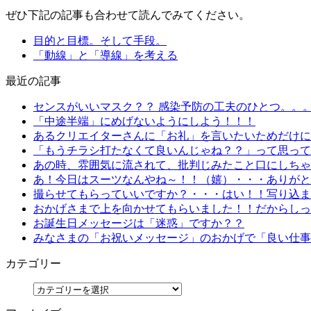
ぜひ下記の記事も合わせて読んでみてください。
目的と目標。そして手段。
「動線」と「導線」を考える
最近の記事
センスがいいマスク？？ 感染予防の工夫のひとつ。。
「中途半端」にめげないようにしよう！！！
あるクリエイターさんに「お礼」を言いたいためだけにn
「もうチラシ打たなくて良いんじゃね？？」って思って
あの時、雰囲気に流されて、批判じみたこと口にしちゃ
あ！今日はスーツなんやね～！！（嬉）・・・ありがと
撮らせてもらっていいですか？・・・はい！！写り込ま
おかげさまで上を向かせてもらいました！！だからしっ
お誕生日メッセージは「迷惑」ですか？？
みなさまの「お祝いメッセージ」のおかげで「良い仕事
カテゴリー