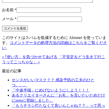
お名前
*
メール
*
このサイトはスパムを低減するために Akismet を使っていま
す。
コメントデータの処理方法の詳細はこちらをご覧くださ
い
。
« ｢使い方」を気づかせてあげる
「不安定をどう生きて行こ
うってこっちゃな」 »
最近の記事
センスがいいマスク？？ 感染予防の工夫のひと
つ。。。
「中途半端」にめげないようにしよう！！！
あるクリエイターさんに「お礼」を言いたいためだけ
にnotoに登録しました。
「もうチラシ打たなくて良いんじゃね？？」って思っ