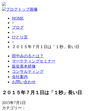
HOME
>
ブログ
>
ひとり言
>
２０１５年７月１日は「１秒」長い日
田中みのるとは？
マーケティングセミナー
販促基本研修
コンサルティング
会社案内
お問い合わせ
２０１５年７月１日は「１秒」長い日
2015年7月1日
カテゴリー：