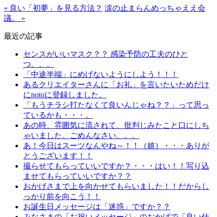
« 良い「初夢」を見る方法？
涙の止まらんめっちゃええ会
議。 »
最近の記事
センスがいいマスク？？ 感染予防の工夫のひと
つ。。。
「中途半端」にめげないようにしよう！！！
あるクリエイターさんに「お礼」を言いたいためだけ
にnotoに登録しました。
「もうチラシ打たなくて良いんじゃね？？」って思っ
ているかも・・・。
あの時、雰囲気に流されて、批判じみたこと口にしち
ゃいました。ごめんなさい。。。
あ！今日はスーツなんやね～！！（嬉）・・・ありが
とうございます！！
撮らせてもらっていいですか？・・・はい！！写り込
ませてもらっていいですか？？
おかげさまで上を向かせてもらいました！！だからし
っかり前を向こう！！
お誕生日メッセージは「迷惑」ですか？？
みなさまの「お祝いメッセージ」のおかげで「良い仕