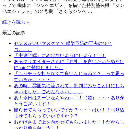
ップで 機体に「ジンベエザメ」を描いた特別塗装機 「ジン
ベエジェット」の２号機 「さくらジンベ …
続きを読む »
最近の記事
センスがいいマスク？？ 感染予防の工夫のひと
つ。。。
「中途半端」にめげないようにしよう！！！
あるクリエイターさんに「お礼」を言いたいためだけ
にnotoに登録しました。
「もうチラシ打たなくて良いんじゃね？？」って思っ
ているかも・・・。
あの時、雰囲気に流されて、批判じみたこと口にしち
ゃいました。ごめんなさい。。。
あ！今日はスーツなんやね～！！（嬉）・・・ありが
とうございます！！
撮らせてもらっていいですか？・・・はい！！写り込
ませてもらっていいですか？？
おかげさまで上を向かせてもらいました！！だからし
っかり前を向こう！！